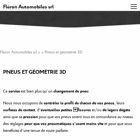
Fléron Automobiles srl
ACCUEIL
PRÉSENTATION
SERVICES
OCCASIONS
CONTACT
Fléron Automobiles srl
> >
Pneus et géométrie 3D
PNEUS ET GÉOMÉTRIE 3D
Ce
service
est bien plus qu’un
changement de pneu
.
Nous nous occupons de
contrôler le profil de chacun de vos pneus
, leurs
surfaces de contact
, d’
éventuelles petites fissures
et/ou
de légers dégâts
ainsi que sa
pression
pour que vos pneus soient tous en concordance au niveau
des réglages
pour que vos pneumatiques s’usent moins vite
et pour que vous
bénéficiez d’une tenue de route parfaite.